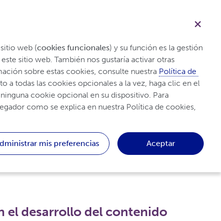
Buscar
alud
Farmacovigilancia
Contacta con Nosotros
sitio web (
cookies funcionales
) y su función es la gestión 
de las preferencias del usuario y la seguridad del sitio web. Las cookies funcionales no se pueden rechazar cuando visita este sitio web. También nos gustaría activar otras 
rmación sobre estas cookies, consulte nuestra 
Política de 
 todas las cookies opcionales a la vez, haga clic en el 
 ninguna cookie opcional en su dispositivo. Para 
vegador como se explica en nuestra Política de cookies, 
dministrar mis preferencias
Aceptar
 el desarrollo del contenido