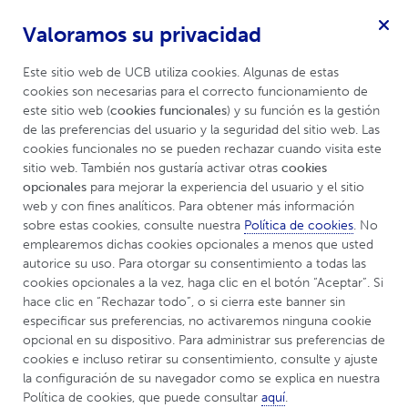
Valoramos su privacidad
Epilepsia
Menú
Este sitio web de UCB utiliza cookies. Algunas de estas 
cookies son necesarias para el correcto funcionamiento de 
este sitio web (
cookies funcionales
) y su función es la gestión 
de las preferencias del usuario y la seguridad del sitio web. Las 
UCBCares
Efemérides
cookies funcionales no se pueden rechazar cuando visita este 
sitio web. También nos gustaría activar otras 
cookies 
opcionales
 para mejorar la experiencia del usuario y el sitio 
Efemérides en el
web y con fines analíticos. Para obtener más información 
sobre estas cookies, consulte nuestra 
Política de cookies
. No 
campo de la
emplearemos dichas cookies opcionales a menos que usted 
autorice su uso. Para otorgar su consentimiento a todas las 
Neurología
cookies opcionales a la vez, haga clic en el botón “Aceptar”. Si 
hace clic en “Rechazar todo”, o si cierra este banner sin 
especificar sus preferencias, no activaremos ninguna cookie 
opcional en su dispositivo. Para administrar sus preferencias de 
cookies e incluso retirar su consentimiento, consulte y ajuste 
Febrero
la configuración de su navegador como se explica en nuestra 
Política de cookies, que puede consultar 
aquí
.
Marzo