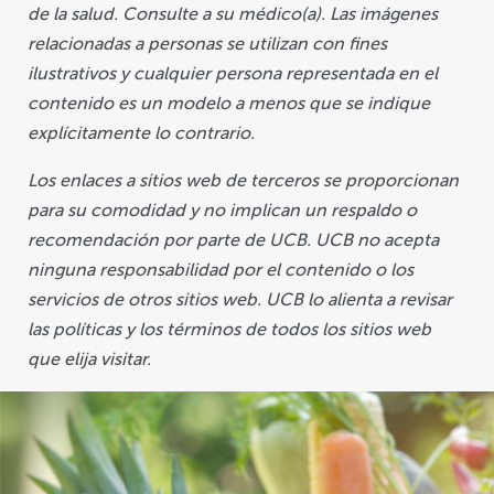
de la salud. Consulte a su médico(a). Las imágenes
relacionadas a personas se utilizan con fines
ilustrativos y cualquier persona representada en el
contenido es un modelo a menos que se indique
explícitamente lo contrario.
Los enlaces a sitios web de terceros se proporcionan
para su comodidad y no implican un respaldo o
recomendación por parte de UCB. UCB no acepta
ninguna responsabilidad por el contenido o los
servicios de otros sitios web. UCB lo alienta a revisar
Durante muchos años, UCB ha respondido a
las políticas y los términos de todos los sitios web
las necesidades cambiantes durante el
que elija visitar.
trayecto en el entendimiento de las
enfermedades en las que enfoca sus
soluciones, incluidas las informativas.
Nuestros sitios tienen como objetivo brindar