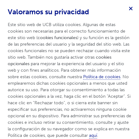
Valoramos su privacidad
Enfermedades Mediadas por Inflamación
Menú
Este sitio web de UCB utiliza cookies. Algunas de estas 
cookies son necesarias para el correcto funcionamiento de 
este sitio web (
cookies funcionales
) y su función es la gestión 
de las preferencias del usuario y la seguridad del sitio web. Las 
cookies funcionales no se pueden rechazar cuando visita este 
sitio web. También nos gustaría activar otras 
cookies 
opcionales
 para mejorar la experiencia del usuario y el sitio 
web y con fines analíticos. Para obtener más información 
sobre estas cookies, consulte nuestra 
Política de cookies
. No 
emplearemos dichas cookies opcionales a menos que usted 
autorice su uso. Para otorgar su consentimiento a todas las 
cookies opcionales a la vez, haga clic en el botón “Aceptar”. Si 
UCBCares
Vida Saludable
Alimentación
hace clic en “Rechazar todo”, o si cierra este banner sin 
especificar sus preferencias, no activaremos ninguna cookie 
opcional en su dispositivo. Para administrar sus preferencias de 
Alimentación
cookies e incluso retirar su consentimiento, consulte y ajuste 
la configuración de su navegador como se explica en nuestra 
Política de cookies, que puede consultar 
aquí
.