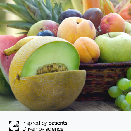
acompañamiento informativo a personas de
todo el mundo que se encuentren
interesadas en contar con información
adicional que busca concientizar sobre las
enfermedades que aquejan a varios sectores
de la población y cuyas vidas se han visto
alteradas por alguna o varias de ellas.
www.ucb.com/disease-areas
|