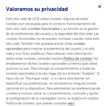
Valoramos su privacidad
Enfermedades Mediadas por Inflamación
Menú
Este sitio web de UCB utiliza cookies. Algunas de estas 
cookies son necesarias para el correcto funcionamiento de 
este sitio web (
cookies funcionales
) y su función es la gestión 
de las preferencias del usuario y la seguridad del sitio web. Las 
Mapa del sitio
cookies funcionales no se pueden rechazar cuando visita este 
sitio web. También nos gustaría activar otras 
cookies 
opcionales
 para mejorar la experiencia del usuario y el sitio 
web y con fines analíticos. Para obtener más información 
Inicio
sobre estas cookies, consulte nuestra 
Política de cookies
. No 
emplearemos dichas cookies opcionales a menos que usted 
Vida Saludable
autorice su uso. Para otorgar su consentimiento a todas las 
cookies opcionales a la vez, haga clic en el botón “Aceptar”. Si 
hace clic en “Rechazar todo”, o si cierra este banner sin 
¿Cómo cuidar mi piel?
especificar sus preferencias, no activaremos ninguna cookie 
opcional en su dispositivo. Para administrar sus preferencias de 
Alimentación
cookies e incluso retirar su consentimiento, consulte y ajuste 
la configuración de su navegador como se explica en nuestra 
Salud Física
Política de cookies, que puede consultar 
aquí
.