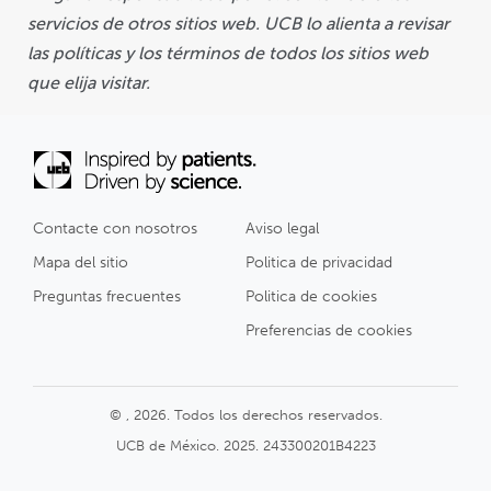
servicios de otros sitios web. UCB lo alienta a revisar
Durante muchos años, UCB ha respondido a
las políticas y los términos de todos los sitios web
las necesidades cambiantes durante el
que elija visitar.
trayecto en el entendimiento de las
enfermedades en las que enfoca sus
soluciones, incluidas las informativas.
Nuestros sitios tienen como objetivo brindar
acompañamiento informativo a personas de
Contacte con nosotros
Aviso legal
todo el mundo que se encuentren
Mapa del sitio
Politica de privacidad
interesadas en contar con información
Preguntas frecuentes
Politica de cookies
adicional que busca concientizar sobre las
Preferencias de cookies
enfermedades que aquejan a varios sectores
de la población y cuyas vidas se han visto
alteradas por alguna o varias de ellas.
© , 2026. Todos los derechos reservados.
UCB de México. 2025. 243300201B4223
www.ucb.com/disease-areas