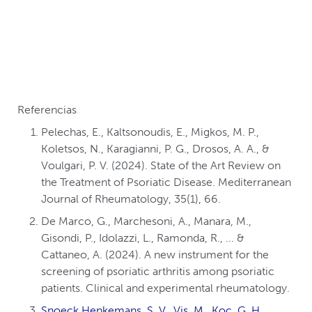
Referencias
Pelechas, E., Kaltsonoudis, E., Migkos, M. P.,
Koletsos, N., Karagianni, P. G., Drosos, A. A., &
Voulgari, P. V. (2024). State of the Art Review on
the Treatment of Psoriatic Disease. Mediterranean
Journal of Rheumatology, 35(1), 66.
De Marco, G., Marchesoni, A., Manara, M.,
Gisondi, P., Idolazzi, L., Ramonda, R., ... &
Cattaneo, A. (2024). A new instrument for the
screening of psoriatic arthritis among psoriatic
patients. Clinical and experimental rheumatology.
Snoeck Henkemans, S. V., Vis, M., Koc, G. H.,