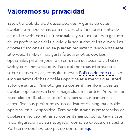
Valoramos su privacidad
Enfermedades Mediadas por Inflamación
Menú
Este sitio web de UCB utiliza cookies. Algunas de estas 
cookies son necesarias para el correcto funcionamiento de 
este sitio web (
cookies funcionales
) y su función es la gestión 
de las preferencias del usuario y la seguridad del sitio web. Las 
UCBCares
Enfermedades Reumáticas
Artiritis Psoriásica
cookies funcionales no se pueden rechazar cuando visita este 
sitio web. También nos gustaría activar otras 
cookies 
opcionales
 para mejorar la experiencia del usuario y el sitio 
Artritis Psoriásica
web y con fines analíticos. Para obtener más información 
sobre estas cookies, consulte nuestra 
Política de cookies
. No 
emplearemos dichas cookies opcionales a menos que usted 
autorice su uso. Para otorgar su consentimiento a todas las 
¿Qué es la artritis psoriásica?
cookies opcionales a la vez, haga clic en el botón “Aceptar”. Si 
hace clic en “Rechazar todo”, o si cierra este banner sin 
especificar sus preferencias, no activaremos ninguna cookie 
La artritis psoriásica es una enfermedad inflamatoria,
opcional en su dispositivo. Para administrar sus preferencias de 
crónica, autoinmune y no contagiosa caracterizada por
cookies e incluso retirar su consentimiento, consulte y ajuste 
la configuración de su navegador como se explica en nuestra 
la inflamación en las articulaciones, principalmente
Política de cookies, que puede consultar 
aquí
.
5
manos, muñecas, pies y rodillas.