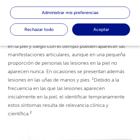
Entre el 10% y 20% de las personas con
psoriasis
Administrar mis preferencias
pueden desarrollar afectación en las articulaciones; a
esto se le llama artritis psoriásica. Por lo general, la
Rechazar todo
Aceptar
mayoría de las veces se presentan primero las lesiones
en la piel y luego con el tiempo pueden aparecer las
manifestaciones articulares, aunque en una pequeña
proporción de personas las lesiones en la piel no
aparecen nunca. En ocasiones se presentan además
1
lesiones en las uñas de manos y pies.
Debido a la
frecuencia en las que las lesiones aparecen
inicialmente en la piel, el identificar tempranamente
estos síntomas resulta de relevancia clínica y
2
científica.